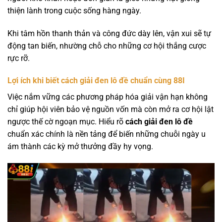
thiện lành trong cuộc sống hàng ngày.
Khi tâm hồn thanh thản và công đức dày lên, vận xui sẽ tự
động tan biến, nhường chỗ cho những cơ hội thắng cược
rực rỡ.
Lợi ích khi biết cách giải đen lô đề chuẩn cùng 88I
Việc nắm vững các phương pháp hóa giải vận hạn không
chỉ giúp hội viên bảo vệ nguồn vốn mà còn mở ra cơ hội lật
ngược thế cờ ngoạn mục. Hiểu rõ
cách giải đen lô đề
chuẩn xác chính là nền tảng để biến những chuỗi ngày u
ám thành các kỳ mở thưởng đầy hy vọng.