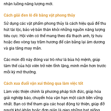
nhận luồng năng lượng mới.
Cách giải đen lô đề bằng vật phong thủy
Sử dụng các vật phẩm phong thủy là cách hiệu quả để thu
hút tài lộc, bảo vệ bản thân khỏi những nguồn năng lượng
tiêu cực. Hội viên có thể mang theo đá thạch anh, tỳ hưu
hoặc đeo vòng tay trầm hương để cân bằng lại âm dương
và gia tăng may mắn.
Các món đồ này đóng vai trò như lá bùa hộ mệnh, giúp
tâm thế của hội viên trở nên tĩnh lặng, minh mẫn hơn trước
mỗi kỳ mở thưởng.
Cách xua đuổi vận xui thông qua làm việc tốt
Làm việc thiện chính là phương pháp tích đức, giúp hóa
giải nghiệp báo, chuyển hóa vận hạn một cách bền vững
nhất. Bạn có thể tham gia các hoạt động từ thiện, giúp đỡ
người khó khăn hoặc đơn giản là gieo những hạt giống