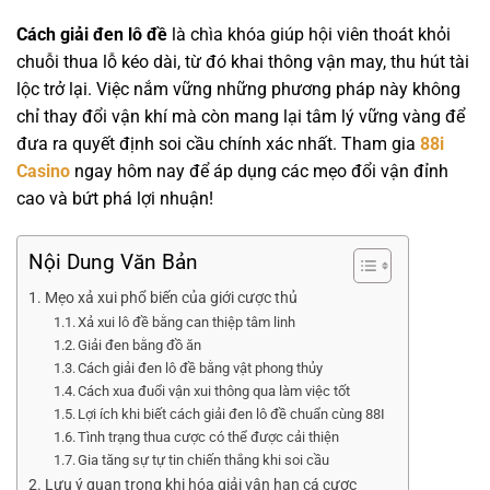
Cách giải đen lô đề
là chìa khóa giúp hội viên thoát khỏi
chuỗi thua lỗ kéo dài, từ đó khai thông vận may, thu hút tài
lộc trở lại. Việc nắm vững những phương pháp này không
chỉ thay đổi vận khí mà còn mang lại tâm lý vững vàng để
đưa ra quyết định soi cầu chính xác nhất. Tham gia
88i
Casino
ngay hôm nay để áp dụng các mẹo đổi vận đỉnh
cao và bứt phá lợi nhuận!
Nội Dung Văn Bản
Mẹo xả xui phổ biến của giới cược thủ
Xả xui lô đề bằng can thiệp tâm linh
Giải đen bằng đồ ăn
Cách giải đen lô đề bằng vật phong thủy
Cách xua đuổi vận xui thông qua làm việc tốt
Lợi ích khi biết cách giải đen lô đề chuẩn cùng 88I
Tình trạng thua cược có thể được cải thiện
Gia tăng sự tự tin chiến thắng khi soi cầu
Lưu ý quan trọng khi hóa giải vận hạn cá cược