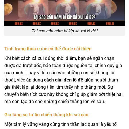
Tại sao cần nắm bí kíp xả xui lô đề?
Tình trạng thua cược có thể được cải thiện
Khi biết cách xả xui đúng thời điểm, bạn sẽ ngăn chặn
được đà trượt dốc, bảo toàn được nguồn tài chính quý giá
của mình. Thay vì lún sâu vào những con số không lối
thoát, việc áp dụng
cách giải đen lô đề
giúp người tham
gia thiết lập lại dòng tiền, tìm thấy nhịp thắng mới. Sự
chuyển biến tích cực này không chỉ giúp giảm bớt thiệt hại
mà còn tạo đà cho những chiến thắng lớn về sau.
Gia tăng sự tự tin chiến thắng khi soi cầu
Một tâm lý vững vàng cùng tinh thần lạc quan là yếu tố