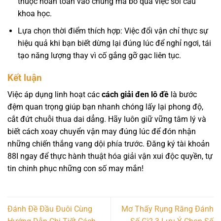
thuộc hoàn toàn vào chúng mà bỏ qua việc soi cầu
khoa học.
Lựa chọn thời điểm thích hợp: Việc đổi vận chỉ thực sự
hiệu quả khi bạn biết dừng lại đúng lúc để nghỉ ngơi, tái
tạo năng lượng thay vì cố gắng gỡ gạc liên tục.
Kết luận
Việc áp dụng linh hoạt các
cách giải đen lô đề
là bước
đệm quan trọng giúp bạn nhanh chóng lấy lại phong độ,
cắt đứt chuỗi thua dai dẳng. Hãy luôn giữ vững tâm lý và
biết cách xoay chuyển vận may đúng lúc để đón nhận
những chiến thắng vang dội phía trước. Đăng ký tài khoản
88I ngay để thực hành thuật hóa giải vận xui độc quyền, tự
tin chinh phục những con số may mắn!
Đánh Đề Đầu Đuôi Cùng
Mơ Thấy Rụng Răng Đánh