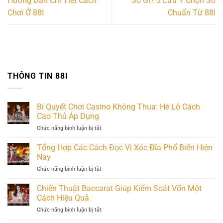
Hướng Dẫn Chi Tiết Cách
Số Gì? 3 Lưu Ý Chọn Số
Chơi Ở 88I
Chuẩn Từ 88I
THÔNG TIN 88I
Bí Quyết Chơi Casino Không Thua: Hé Lộ Cách
Cao Thủ Áp Dụng
ở
Chức năng bình luận bị tắt
Bí
Quyết
Tổng Hợp Các Cách Đọc Vị Xóc Đĩa Phổ Biến Hiện
Chơi
Nay
Casino
ở
Chức năng bình luận bị tắt
Không
Tổng
Thua:
Hợp
Chiến Thuật Baccarat Giúp Kiểm Soát Vốn Một
Hé
Các
Lộ
Cách Hiệu Quả
Cách
Cách
ở
Chức năng bình luận bị tắt
Đọc
Cao
Chiến
Vị
Thủ