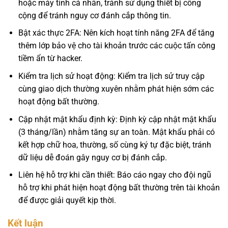
hoặc máy tính cá nhân, tránh sử dụng thiết bị công
cộng để tránh nguy cơ đánh cắp thông tin.
Bật xác thực 2FA: Nên kích hoạt tính năng 2FA để tăng
thêm lớp bảo vệ cho tài khoản trước các cuộc tấn công
tiềm ẩn từ hacker.
Kiểm tra lịch sử hoạt động: Kiểm tra lịch sử truy cập
cùng giao dịch thường xuyên nhằm phát hiện sớm các
hoạt động bất thường.
Cập nhật mật khẩu định kỳ: Định kỳ cập nhật mật khẩu
(3 tháng/lần) nhằm tăng sự an toàn. Mật khẩu phải có
kết hợp chữ hoa, thường, số cùng ký tự đặc biệt, tránh
dữ liệu dễ đoán gây nguy cơ bị đánh cắp.
Liên hệ hỗ trợ khi cần thiết: Báo cáo ngay cho đội ngũ
hỗ trợ khi phát hiện hoạt động bất thường trên tài khoản
để được giải quyết kịp thời.
Kết luận