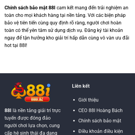
Chính sách bảo mật 88I
cam kết mang đến trải nghiệm an
toàn cho mọi khách hàng tại nền tảng. Với các biện pháp
bảo vệ tiên tiến cùng quy định rõ ràng, người chơi hoàn
toàn có thể yên tâm sử dụng dịch vụ. Đăng ký tài khoản
ngay để tận hưởng kho giải trí hấp dẫn cùng vô vàn ưu đãi
hot tại 88I!
Liên kết
Giới thiệu
CEO 88I Hoàng Bách
88I
là nền tảng giải trí trực
tuyến được đông đảo
Chính sách bảo mật
người chơi lựa chọn, cung
Điều khoản điều kiện
cấp hệ sinh thái đa dạng