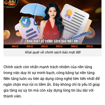
Khái quát về chính sách bảo mật 88I
Chính sách còn nhấn mạnh trách nhiệm của nền tảng
trong việc duy trì sự minh bạch, công bằng tại nền tảng.
Nền tảng luôn ưu tiên áp dụng công nghệ tiên tiến nhất để
ngăn chặn mọi rủi ro tiềm ẩn. Đây không chỉ là yếu tố giúp
gia tăng sự uy tín mà còn xây dựng lòng tin lâu dài với
thành viên.