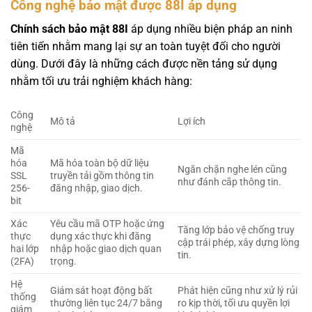
Công nghệ bảo mật được 88I áp dụng
Chính sách bảo mật 88I
áp dụng nhiều biện pháp an ninh
tiên tiến nhằm mang lại sự an toàn tuyệt đối cho người
dùng. Dưới đây là những cách được nền tảng sử dụng
nhằm tối ưu trải nghiệm khách hàng:
Công
Mô tả
Lợi ích
nghệ
Mã
hóa
Mã hóa toàn bộ dữ liệu
Ngăn chặn nghe lén cũng
SSL
truyền tải gồm thông tin
như đánh cắp thông tin.
256-
đăng nhập, giao dịch.
bit
Xác
Yêu cầu mã OTP hoặc ứng
Tăng lớp bảo vệ chống truy
thực
dụng xác thực khi đăng
cập trái phép, xây dựng lòng
hai lớp
nhập hoặc giao dịch quan
tin.
(2FA)
trọng.
Hệ
Giám sát hoạt động bất
Phát hiện cũng như xử lý rủi
thống
thường liên tục 24/7 bằng
ro kịp thời, tối ưu quyền lợi
giám