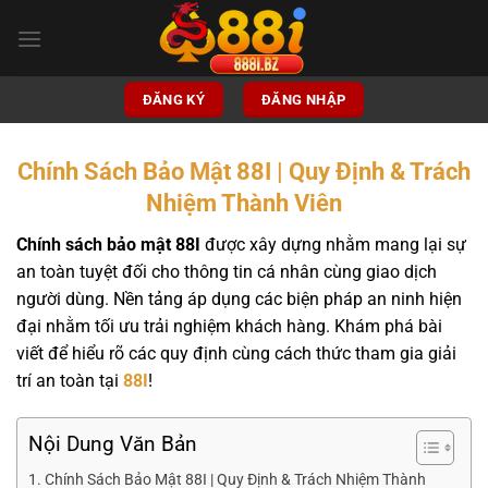
Bỏ
qua
nội
dung
ĐĂNG KÝ
ĐĂNG NHẬP
Chính Sách Bảo Mật 88I | Quy Định & Trách
Nhiệm Thành Viên
Chính sách bảo mật 88I
được xây dựng nhằm mang lại sự
an toàn tuyệt đối cho thông tin cá nhân cùng giao dịch
người dùng. Nền tảng áp dụng các biện pháp an ninh hiện
đại nhằm tối ưu trải nghiệm khách hàng. Khám phá bài
viết để hiểu rõ các quy định cùng cách thức tham gia giải
trí an toàn tại
88I
!
Nội Dung Văn Bản
Chính Sách Bảo Mật 88I | Quy Định & Trách Nhiệm Thành