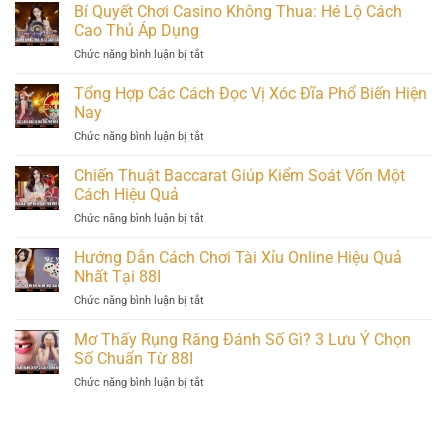
Bí Quyết Chơi Casino Không Thua: Hé Lộ Cách
Cao Thủ Áp Dụng
ở
Chức năng bình luận bị tắt
Bí
Quyết
Tổng Hợp Các Cách Đọc Vị Xóc Đĩa Phổ Biến Hiện
Chơi
Nay
Casino
ở
Chức năng bình luận bị tắt
Không
Tổng
Thua:
Hợp
Chiến Thuật Baccarat Giúp Kiểm Soát Vốn Một
Hé
Các
Lộ
Cách Hiệu Quả
Cách
Cách
ở
Chức năng bình luận bị tắt
Đọc
Cao
Chiến
Vị
Thủ
Thuật
Hướng Dẫn Cách Chơi Tài Xỉu Online Hiệu Quả
Xóc
Áp
Baccarat
Đĩa
Nhất Tại 88I
Dụng
Giúp
Phổ
ở
Chức năng bình luận bị tắt
Kiểm
Biến
Hướng
Soát
Hiện
Dẫn
Mơ Thấy Rụng Răng Đánh Số Gì? 3 Lưu Ý Chọn
Vốn
Nay
Cách
Một
Số Chuẩn Từ 88I
Chơi
Cách
ở
Chức năng bình luận bị tắt
Tài
Hiệu
Mơ
Xỉu
Quả
Thấy
Online
Rụng
Hiệu