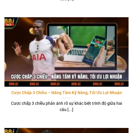
Cược Chấp 3 Chiều – Nâng Tầm Kỹ Năng, Tối Ưu Lợi Nhuận
Cược chấp 3 chiều phản ánh rõ sự khác biệt trình độ giữa hai
câu [...]