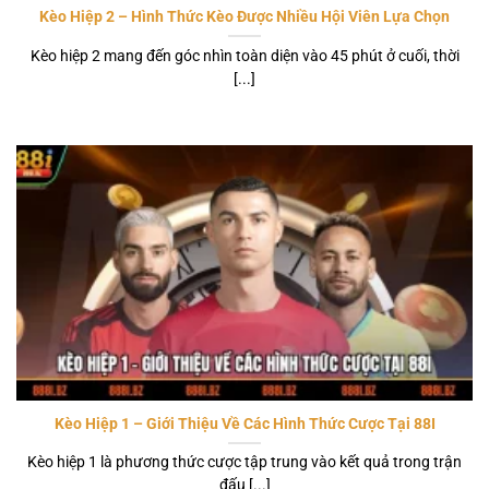
Kèo Hiệp 2 – Hình Thức Kèo Được Nhiều Hội Viên Lựa Chọn
Kèo hiệp 2 mang đến góc nhìn toàn diện vào 45 phút ở cuối, thời
[...]
Kèo Hiệp 1 – Giới Thiệu Về Các Hình Thức Cược Tại 88I
Kèo hiệp 1 là phương thức cược tập trung vào kết quả trong trận
đấu [...]