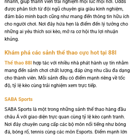
nhanh, giúp thành viên trải nghiệm mọi lúc mọi nơi. Odds
được phân tích từ đội ngũ chuyên gia giàu kinh nghiệm,
đảm bảo minh bạch cũng như mang đến thông tin hữu ích
cho người chơi. Nơi đây hứa hẹn là điểm đến lý tưởng cho
những ai yêu thích soi kèo, mở ra cơ hội thu lợi nhuận
khủng.
Khám phá các sảnh thể thao cực hot tại 88I
Thể thao 88I
hợp tác với nhiều nhà phát hành uy tín nhằm
mang đến sảnh chơi chất lượng, đáp ứng nhu cầu đa dạng
cho thành viên. Mỗi sảnh đều có điểm mạnh riêng về tốc
độ, tỷ lệ kèo cùng trải nghiệm xem trực tiếp.
SABA Sports
SABA Sports là một trong những sảnh thể thao hàng đầu
châu Á với giao diện trực quan cùng tỷ lệ kèo cạnh tranh.
Nơi đây chuyên cung cấp các bộ môn nổi tiếng như bóng
đá, bóng rổ, tennis cùng các môn Esports. Điểm mạnh lớn