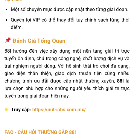
Một số chuyên mục được cập nhật theo từng giai đoạn.
Quyền lợi VIP có thể thay đổi tùy chính sách từng thời
điểm.
Đánh Giá Tổng Quan
88I hướng đến việc xây dựng một nền tảng giải trí trực
tuyến ổn định, chú trọng công nghệ, chất lượng dịch vụ và
trải nghiệm người dùng. Với hệ sinh thái trò chơi đa dạng,
giao diện thân thiện, giao dịch thuận tiện cùng nhiều
chương trình ưu đãi được cập nhật thường xuyên,
88I
là
lựa chọn phù hợp cho những người yêu thích giải trí trực
tuyến trong giai đoạn hiện nay.
Truy cập:
https://nutriabs.com.mx/
FAQ - CÂU HỎI THƯỜNG GẶP 88I