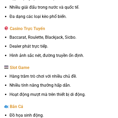
Nhiều giải đấu trong nước và quốc tế.
Đa dạng các loại kèo phổ biến.
Casino Trực Tuyến
Baccarat, Roulette, Blackjack, Sicbo.
Dealer phát trực tiếp.
Hình ảnh sắc nét, đường truyền ổn định.
Slot Game
Hàng trăm trò chơi với nhiều chủ đề.
Nhiều tính năng thưởng hấp dẫn.
Hoạt động mượt mà trên thiết bị di động.
Bắn Cá
Đồ họa sinh động.