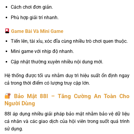
Cách chơi đơn giản.
Phù hợp giải trí nhanh.
Game Bài Và Mini Game
Tiến lên, tài xỉu, xóc đĩa cùng nhiều trò chơi quen thuộc.
Mini game với nhịp độ nhanh.
Cập nhật thường xuyên nhiều nội dung mới.
Hệ thống được tối ưu nhằm duy trì hiệu suất ổn định ngay
cả trong thời điểm có lượng truy cập lớn.
Bảo Mật 88I – Tăng Cường An Toàn Cho
Người Dùng
88I áp dụng nhiều giải pháp bảo mật nhằm bảo vệ dữ liệu
cá nhân và các giao dịch của hội viên trong suốt quá trình
sử dụng.